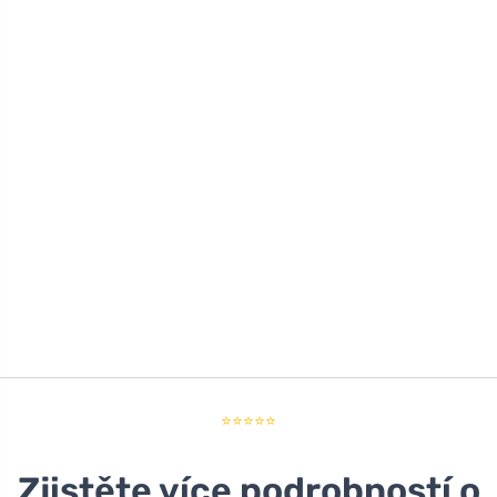
⭐⭐⭐⭐⭐
Zjistěte více podrobností o