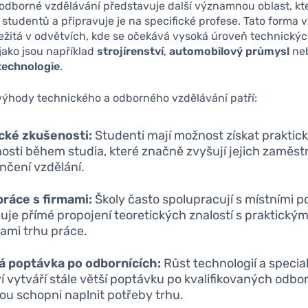
odborné vzdělávání představuje další významnou oblast, kte
tudentů a připravuje je na specifické profese. Tato forma v
ežitá v odvětvích, kde se očekává vysoká úroveň technický
jako jsou například
strojírenství
,
automobilový průmysl
ne
technologie
.
výhody technického a odborného vzdělávání patří:
cké zkušenosti:
Studenti mají možnost získat praktic
osti během studia, které značně zvyšují jejich zaměst
nčení vzdělání.
ráce s firmami:
Školy často spolupracují s místními p
je přímé propojení teoretických znalostí s praktickým
ami trhu práce.
á poptávka po odbornících:
Růst technologií a speci
í vytváří stále větší poptávku po kvalifikovaných odbor
jsou schopni naplnit potřeby trhu.