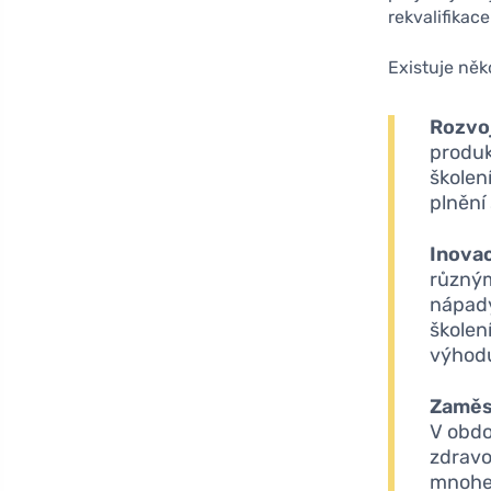
rekvalifikac
Existuje něk
Rozvo
produkt
školen
plnění
Inova
různý
nápady
školen
výhodu
Zaměs
V obdo
zdravot
mnohem