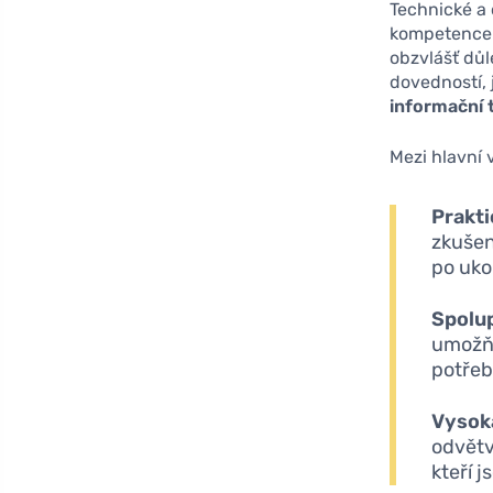
Technické a 
kompetence s
obzvlášť důl
dovedností, 
informační 
Mezi hlavní 
Prakti
zkušen
po uko
Spolup
umožňu
potřeb
Vysok
odvětv
kteří 