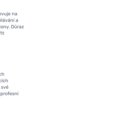
evuje na
ělávání a
giony. Důraz
it
ch
cích
 své
 profesní