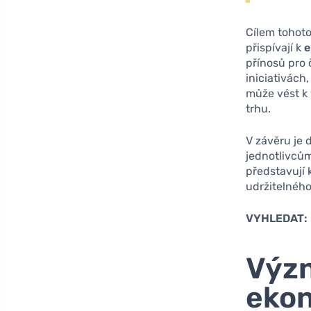
Cílem tohoto
přispívají k
e
přínosů pro 
iniciativách
může vést k 
trhu.
V závěru je 
jednotlivcům
představují 
udržitelného
VYHLEDAT:
Význ
eko