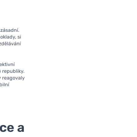
zásadní.
oklady, si
zdělávání
.
ektivní
 republiky.
y reagovaly
bilní
ce a