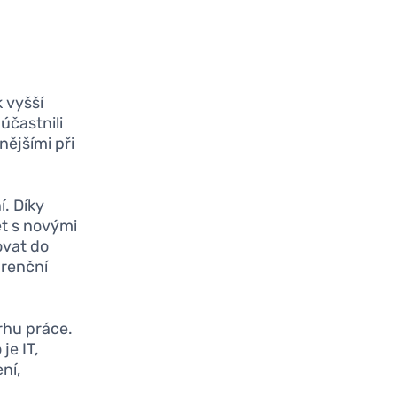
 vyšší
 účastnili
nějšími při
í. Díky
t s novými
ovat do
urenční
trhu práce.
je IT,
ení,