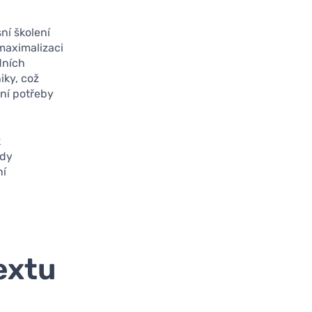
ní školení
maximalizaci
dních
iky, což
lní potřeby
k
edy
ní
extu