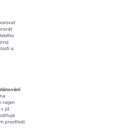
porovat
orovat
elského
zvoj
losti a
plánování
 na
m nejen
v již
možňuje
m prostředí.