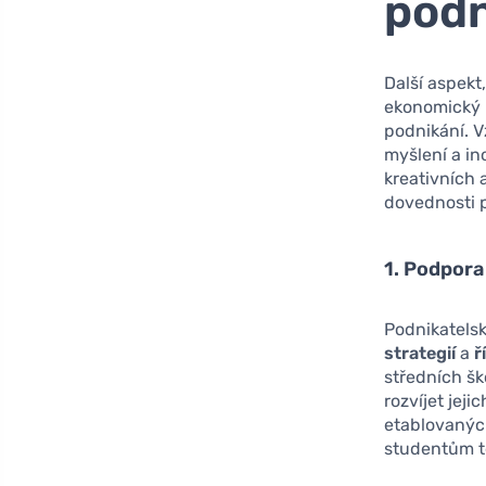
podn
Další aspekt
ekonomický r
podnikání. V
myšlení a i
kreativních 
dovednosti 
1. Podpora
Podnikatelsk
strategií
a
ř
středních šk
rozvíjet jeji
etablovaných
studentům te