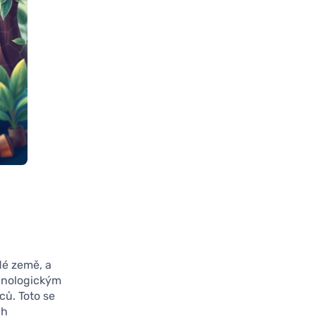
dé země, a
chnologickým
ů. Toto se
ch