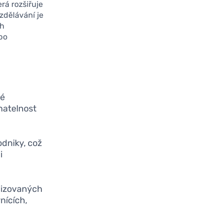
rá rozšiřuje
zdělávání je
ch
bo
ké
natelnost
odniky, což
i
alizovaných
nících,