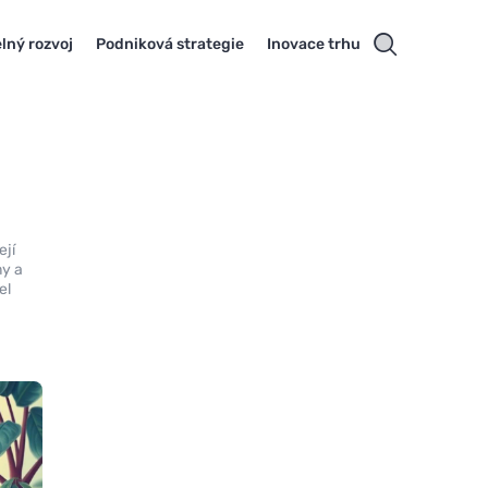
lný rozvoj
Podniková strategie
Inovace trhu
ejí
my a
el