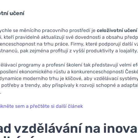
otní učení
ychle se měnícího pracovního prostředí je
celoživotní učení
 kteří pravidelně aktualizují své dovednosti a obsahu předp
enceschopnost na trhu práce. Firmy, které podporují další v
nanců, pak zejména profitují z vyšší produktivity a loajality
lávací programy a profesní školení tak představují velmi ef
 posílení ekonomického růstu a konkurenceschopnosti České
dynamice moderního trhu je klíčové, aby vzdělávací systém
 potřeby a trendy, aby přispívaly k rozvoji schopné a adapta
.
ikněte sem a přečtěte si další článek
d vzdělávání na inova