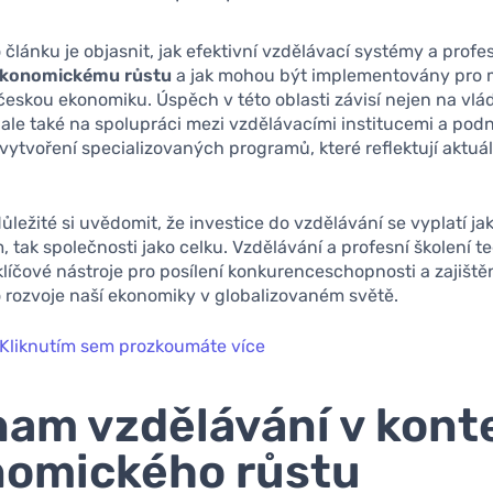
 článku je objasnit, jak efektivní vzdělávací systémy a profes
konomickému růstu
a jak mohou být implementovány pro 
českou ekonomiku. Úspěch v této oblasti závisí nejen na vlá
, ale také na spolupráci mezi vzdělávacími institucemi a podn
vytvoření specializovaných programů, které reflektují aktuá
důležité si uvědomit, že investice do vzdělávání se vyplatí ja
, tak společnosti jako celku. Vzdělávání a profesní školení t
klíčové nástroje pro posílení konkurenceschopnosti a zajiště
 rozvoje naší ekonomiky v globalizovaném světě.
Kliknutím sem prozkoumáte více
am vzdělávání v kont
nomického růstu