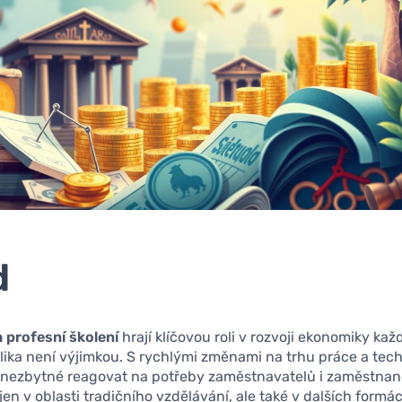
d
 profesní školení
hrají klíčovou roli v rozvoji ekonomiky kaž
lika není výjimkou. S rychlými změnami na trhu práce a te
 nezbytné reagovat na potřeby zaměstnavatelů i zaměstnanc
jen v oblasti tradičního vzdělávání, ale také v dalších formá