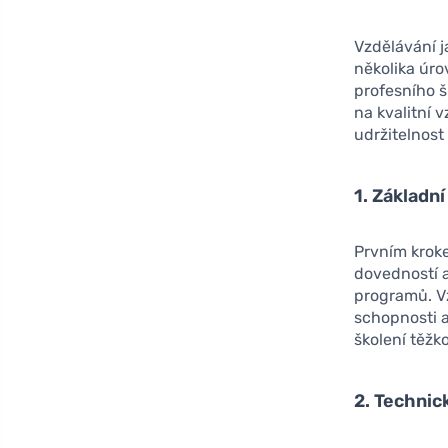
Vzdělávání j
několika úro
profesního š
na kvalitní 
udržitelnos
1. Základn
Prvním kroke
dovedností a
programů. V
schopnosti a
školení těžko
2. Technic