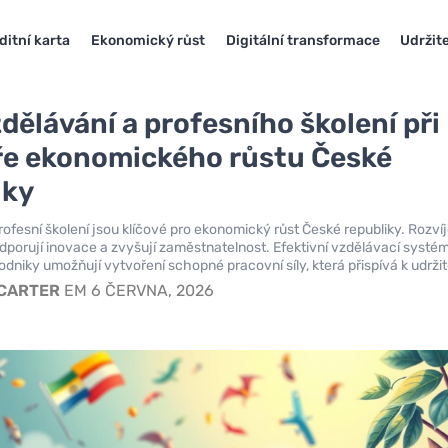
ditní karta
Ekonomický růst
Digitální transformace
Udržite
dělávání a profesního školení při
e ekonomického růstu České
iky
rofesní školení jsou klíčové pro ekonomický růst České republiky. Rozvíj
dporují inovace a zvyšují zaměstnatelnost. Efektivní vzdělávací systé
odniky umožňují vytvoření schopné pracovní síly, která přispívá k udržit
 CARTER
EM 6 ČERVNA, 2026