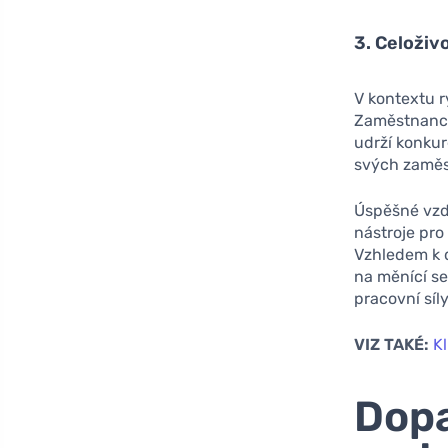
3. Celoživ
V kontextu r
Zaměstnanci,
udrží konkur
svých zaměst
Úspěšné vzdě
nástroje pro
Vzhledem k 
na měnící se
pracovní síly
VIZ TAKÉ:
Kl
Dopa