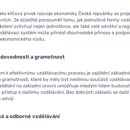
ako klíčový prvek rozvoje ekonomiky České republiky se proj
vních. Je důležité porozumět tomu, jak jednotlivé formy vzd
kolení ovlivňují nejen jednotlivce, ale také celé odvětví a re
vzdělávací systém může přinést dlouhodobé přínosy a podpoř
t ekonomického růstu.
í dovednosti a gramotnost
m k efektivnímu vzdělávacímu procesu je zajištění základní
 gramotnosti, které by měly být nedílnou součástí vzděláva
zdělání na základní úrovni umožňuje mladým lidem budovat
 přístup k dalšímu vzdělávání. Bez dobrých základů se další
 odvíjí.
ké a odborné vzdělávání