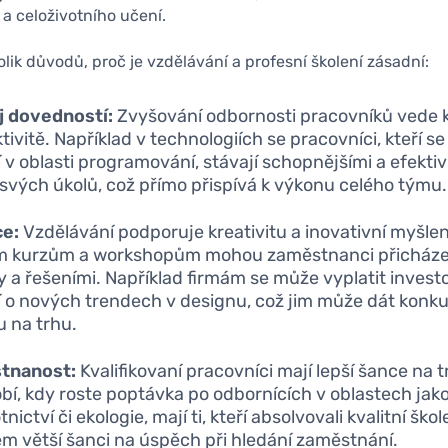
e a celoživotního učení.
olik důvodů, proč je vzdělávání a profesní školení zásadní:
j dovedností:
Zvyšování odbornosti pracovníků vede k
ivitě. Například v technologiích se pracovníci, kteří se
í v oblasti programování, stávají schopnějšími a efektiv
 svých úkolů, což přímo přispívá k výkonu celého týmu.
ce:
Vzdělávání podporuje kreativitu a inovativní myšlen
m kurzům a workshopům mohou zaměstnanci přicháze
 a řešeními. Například firmám se může vyplatit invest
í o nových trendech v designu, což jim může dát konk
 na trhu.
tnanost:
Kvalifikovaní pracovníci mají lepší šance na 
bí, kdy roste poptávka po odbornících v oblastech jako 
nictví či ekologie, mají ti, kteří absolvovali kvalitní škol
 větší šanci na úspěch při hledání zaměstnání.