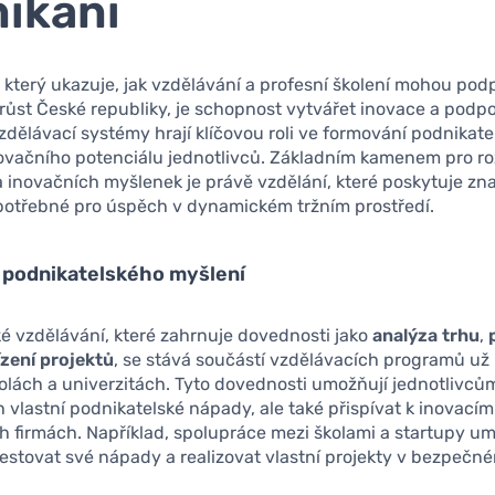
ikání
, který ukazuje, jak vzdělávání a profesní školení mohou pod
ůst České republiky, je schopnost vytvářet inovace a podp
zdělávací systémy hrají klíčovou roli ve formování podnikat
novačního potenciálu jednotlivců. Základním kamenem pro ro
a inovačních myšlenek je právě vzdělání, které poskytuje zna
potřebné pro úspěch v dynamickém tržním prostředí.
 podnikatelského myšlení
é vzdělávání, které zahrnuje dovednosti jako
analýza trhu
,
ízení projektů
, se stává součástí vzdělávacích programů už
olách a univerzitách. Tyto dovednosti umožňují jednotlivců
ch vlastní podnikatelské nápady, ale také přispívat k inovacím 
 firmách. Například, spolupráce mezi školami a startupy u
stovat své nápady a realizovat vlastní projekty v bezpečné