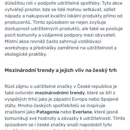
důležitou roli v podpoře udržitelné spotřeby. Tyto akce
vytvářejí prostor, kde se lidé mohou setkávat, sdílet
nápady a nakupovat kvalitní lokální produkty přímo od
producentů. Tímto způsobem se nejen zvyšuje
dostupnost udržitelných produktů, ale také se posiluje
pocit komunity a vzájemné podpory mezi obyvateli.
Místní akce rovněž často zahrnují vzdělávací
workshopy a přednášky zaměřené na udržitelnost a
ekologické praktiky.
Mezinárodní trendy a jejich vliv na český trh
Růst zájmu o udržitelné značky v České republice je
také ovlivněn
mezinárodními trendy
, které se šíří z
vyspělých trhů jako je západní Evropa nebo Spojené
státy. Mnoho českých spotřebitelů se inspiruje
značkami jako
Patagonia
nebo
Everlane
, které jasně
komunikují své hodnoty a závazky k udržitelnosti. Tímto
způsobem se i české značky snaží napodobit tyto