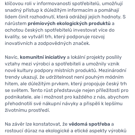
klíčovou roli v informovanosti spotřebitelů, umožňují
snadný přístup k důležitým informacím a pomáhají
lidem činit rozhodnutí, která odrážejí jejich hodnoty. S
nárůstem
prémiových ekologických produktů
a
ochotou českých spotřebitelů investovat více do
kvality, se vytváří trh, který podporuje rozvoj
inovativních a zodpovědných značek.
Navíc,
komunitní iniciativy
a lokální projekty posílily
vztahy mezi výrobci a spotřebiteli a umožnily vznik
nové kultury podpory místních produktů. Mezinárodní
trendy ukazují, že udržitelnost není pouhým módním
hitem, ale důležitým prvkem, který propojuje český trh
se světem. Tento růst představuje nejen příležitosti pro
podnikatele, ale i možnost pro každého z nás, abychom
přehodnotili své nákupní návyky a přispěli k lepšímu
životnímu prostředí.
Na závěr lze konstatovat, že
vědomá spotřeba
a
rostoucí důraz na ekologické a etické aspekty výrobků