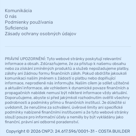
Komunikácia
O nás
Podmienky používania
Suficiencia
Zásady ochrany osobných údajov
PRÁVNÍ UPOZORNĚNÍ: Tyto webové stránky poskytují relevantní
informace a obsah. Zdůrazňujeme, že za přístup k našemu obsahu
nebo za získání zmíněných produktů a služeb nepožadujeme platby,
zálohy ani žádnou formu finančních záloh. Pokud obdržíte jakoukoli
komunikaci naším jménem s žádostí o platbu nebo doplňující
informace, neprodleně nás informujte. Naším cílem je sdílet užitečné
a aktuální informace, ale vzhledem k dynamické povaze finančních a
propagačních nabídek nemusí být některé informace vždy aktuální.
Doporučujeme, abyste si před jakýmkoli rozhodnutím ověřili všechny
podrobnosti a podmínky přímo u finančních institucí. Je důležité si
uvědomit, že neručíme za schválení, úvěrové limity ani specifické
podmínky nabízené finančními institucemi a že tyto webové stránky
slouží pouze pro informační účely a neměly by být vykládány jako
finanční, právní ani odborné poradenství.
Copyright © 2026 CNPJ: 24.617.596/0001-31 - COSTA BUILDER