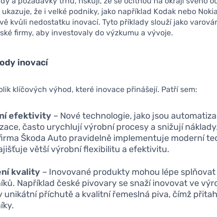
ndy a požadavky trhu, riskují, že se ocitnou na okraji svého o
 ukazuje, že i velké podniky, jako například Kodak nebo Nokia
ávě kvůli nedostatku inovací. Tyto příklady slouží jako varová
ké firmy, aby investovaly do výzkumu a vývoje.
ody inovací
olik klíčových výhod, které inovace přinášejí. Patří sem:
í efektivity
– Nové technologie, jako jsou automatiza
lizace, často urychlují výrobní procesy a snižují náklady
firma Škoda Auto pravidelně implementuje moderní te
jišťuje větší výrobní flexibilitu a efektivitu.
ní kvality
– Inovované produkty mohou lépe splňovat
íků. Například české pivovary se snaží inovovat ve výr
y unikátní příchutě a kvalitní řemeslná piva, čímž přita
íky.