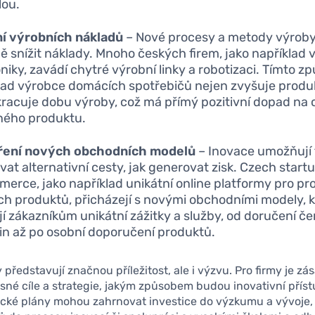
lou.
í výrobních nákladů
– Nové procesy a metody výrob
ě snížit náklady. Mnoho českých firem, jako například 
oniky, zavádí chytré výrobní linky a robotizaci. Tímto 
lad výrobce domácích spotřebičů nejen zvyšuje produkt
kracuje dobu výroby, což má přímý pozitivní dopad na
ného produktu.
ření nových obchodních modelů
– Inovace umožňují
vat alternativní cesty, jak generovat zisk. Czech startu
erce, jako například unikátní online platformy pro pr
ích produktů, přicházejí s novými obchodními modely, 
jí zákazníkům unikátní zážitky a služby, od doručení č
in až po osobní doporučení produktů.
 představují značnou příležitost, ale i výzvu. Pro firmy je zá
jasné cíle a strategie, jakým způsobem budou inovativní příst
ické plány mohou zahrnovat investice do výzkumu a vývoje,