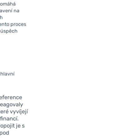
 pomáhá
tavení na
ch
Tento proces
o úspěch
hlavní
reference
 reagovaly
ré vyvíjejí
financí.
pojit je s
 pod