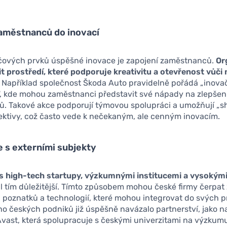
aměstnanců do inovací
íčových prvků úspěšné inovace je zapojení zaměstnanců.
Or
it prostředí, které podporuje kreativitu a otevřenost vůč
. Například společnost Škoda Auto pravidelně pořádá „inova
, kde mohou zaměstnanci představit své nápady na zlepšen
ů. Takové akce podporují týmovou spolupráci a umožňují „s
ektivy, což často vede k nečekaným, ale cenným inovacím.
 s externími subjekty
s high-tech startupy, výzkumnými institucemi a vysokými
l tím důležitější. Tímto způsobem mohou české firmy čerpat 
 poznatků a technologií, které mohou integrovat do svých 
o českých podniků již úspěšně navázalo partnerství, jako n
vast, která spolupracuje s českými univerzitami na výzkumu