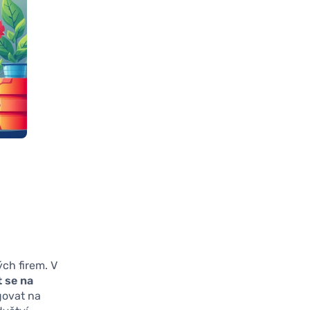
ých firem. V
 se na
govat na