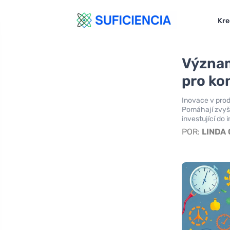
Kre
Význam
pro ko
Inovace v pro
Pomáhají zvyšo
investující do 
POR:
LINDA