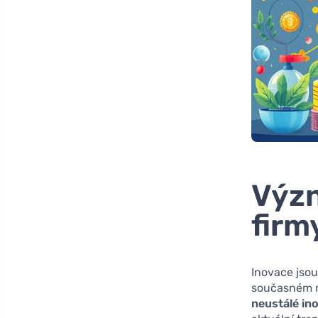
Význ
firm
Inovace jsou
současném r
neustálé in