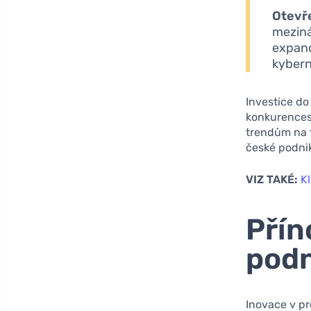
Otevř
meziná
expand
kybern
Investice do
konkurencesc
trendům na t
české podnik
VIZ TAKÉ:
Kl
Přín
pod
Inovace v pr