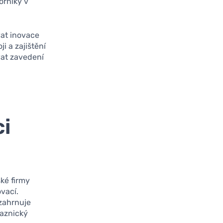
orníky v
vat inovace
i a zajištění
vat zavedení
ci
ké firmy
ovací.
 zahrnuje
kaznický