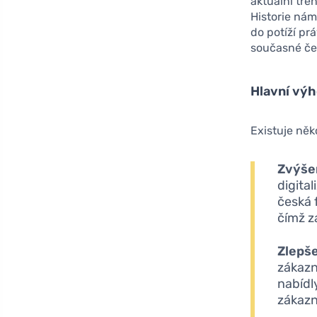
aktuální tre
Historie nám
do potíží pr
současné čes
Hlavní výh
Existuje něk
Zvýšen
digita
česká 
čímž za
Zlepše
zákazn
nabídl
zákazn