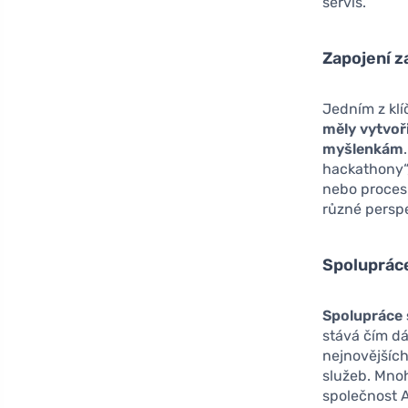
servis.
Zapojení z
Jedním z kl
měly vytvoř
myšlenkám
hackathony“
nebo proces
různé persp
Spolupráce
Spolupráce 
stává čím dá
nejnovějších
služeb. Mnoh
společnost A