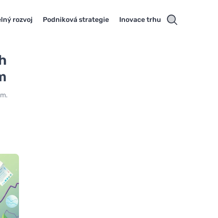
lný rozvoj
Podniková strategie
Inovace trhu
h
m
em.