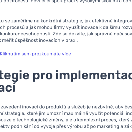
do procesu inovací či spolupráci s vysokými školami a odb
tu se zaměříme na konkrétní strategie, jak efektivně integro
h procesů a jak mohou firmy využít inovace k dalšímu rozvoj
konkurenceschopnosti. Zde se dozvíte, jak správně načaso
k měřit úspěšnost inovacích v praxi.
Kliknutím sem prozkoumáte více
tegie pro implementa
ací
zavedení inovací do produktů a služeb je nezbytné, aby čes
ní strategie, které jim umožní maximálně využít potenciál in
ouze o technologické změny, ale o komplexní proces, který
ekty podnikání od vývoje přes výrobu až po marketing a zá