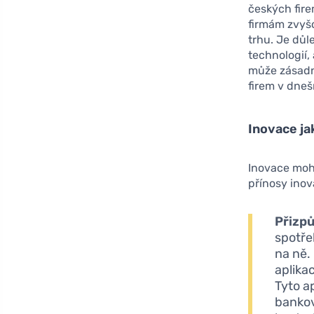
českých fir
firmám zvyšo
trhu. Je důl
technologií,
může zásadně
firem v dneš
Inovace ja
Inovace moh
přínosy inov
Přizp
spotře
na ně.
aplika
Tyto a
bankov