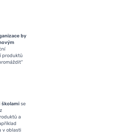
ganizace by
i novým
ční
í produktů
hromáždit“
 školami
se
z
produktů a
apříklad
 v oblasti