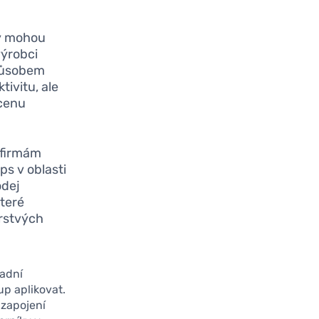
y mohou
výrobci
způsobem
ivitu, ale
 cenu
 firmám
ps v oblasti
odej
které
erstvých
sadní
up aplikovat.
 zapojení