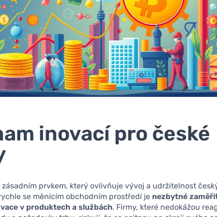
am inovací pro české
y
 zásadním prvkem, který ovlivňuje vývoj a udržitelnost česk
ychle se měnícím obchodním prostředí je
nezbytné zaměřit
ovace v produktech a službách
. Firmy, které nedokážou rea