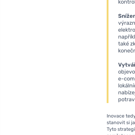
kontro
Snížen
výrazn
elektr
napřík
také z
koneč
Vytvá
objevo
e-comm
lokáln
nabíze
potrav
Inovace tedy
stanovit si 
Tyto strateg