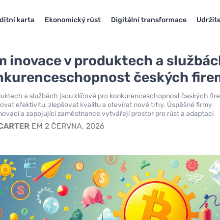
ditní karta
Ekonomický růst
Digitální transformace
Udržite
 inovace v produktech a službác
nkurenceschopnost českých fire
duktech a službách jsou klíčové pro konkurenceschopnost českých fir
vat efektivitu, zlepšovat kvalitu a otevírat nové trhy. Úspěšné firmy
inovací a zapojující zaměstnance vytvářejí prostor pro růst a adaptaci
 CARTER
EM 2 ČERVNA, 2026