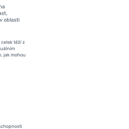
 na
ast,
v oblasti
celek těží z
tuálním
e, jak mohou
eschopnosti