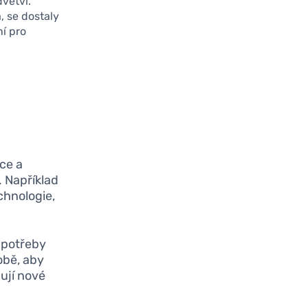
dvětví.
, se dostaly
ní pro
ce a
. Například
chnologie,
 potřeby
obě, aby
hují nové