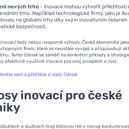
ení nových trhů
– Inovace mohou vytvořit příležitosti
rodním trhu. Například technologické firmy, jako je Av
ovaly na globální trhy díky svým inovativním řešením 
etické bezpečnosti.
 inovací tedy nesou nesporné výhody. Česká ekonomika jako 
hopných firem, které se neustále vyvíjejí a přizpůsobují ak
rhu. Tento článek se zaměří na konkrétní příklady a strategi
y efektivně využívat inovace pro svůj prospěch a růst.
ikněte sem a přečtěte si další článek
osy inovací pro české
niky
oduktech a službách hrají klíčovou roli v rozvoji konkurenc