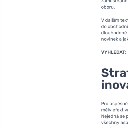
zaměstnanců 
oboru.
V dalším tex
do obchodníc
dlouhodobé 
novinek a ja
VYHLEDAT:
Stra
inov
Pro úspěšné 
měly efektiv
Nejedná se p
všechny asp