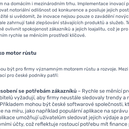
em na domácím i mezinárodním trhu. Implementace inovací
vat notoriální odlišnost od konkurence a posiluje jejich pos
ežité si uvědomit, že inovace nejsou pouze o zavádění nový
 ale zahrnují také zlepšování stávajících produktů a služeb. 
 ovlivnit spokojenost zákazníků a jejich loajalitu, což je pr
ním rychle se měnícím prostředí klíčové.
ko motor růstu
ou být pro firmy významným motorem růstu a rozvoje. Mezi 
ací pro české podniky patří:
ůsobení se potřebám zákazníků
– Rychle se měnící p
bitelů vyžadují, aby firmy neustále sledovaly trendy a
 Příkladem mohou být české softwarové společnosti, kte
ce na míru, jako například populární aplikace na správu 
plikace umožňují uživatelům sledovat jejich výdaje a pro
ními účty, což reflektuje rostoucí potřebu mít finance