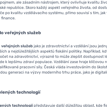
pojmem, ale zásadním nástrojem, který ovlivňuje kvalitu ži
ké republice. Skoro každý aspekt veřejného života, od dost
če po kvalitu vzdělávacího systému, přímo souvisí s tím, jak
 finance.
do veřejných služeb
o veřejných služeb
jako je zdravotnictví a vzdělání jsou jedn
ších a nejdůležitějších aspektů fiskální politiky. Například, k
očet na zdravotnictví, výrazně to může zlepšit dostupnost l
de k lepšímu zdraví populace. Vzdělání zase hraje klíčovou ro
alifikované pracovní síly. Česká vláda investováním do škol
adou generaci na výzvy moderního trhu práce, jako je digital
elených technologií
ených technologií
představuje další důležitou oblast, kde fi