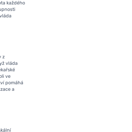
vota každého
upnosti
 vláda
y z
dyž vláda
ékařské
li ve
ství pomáhá
izace a
skální