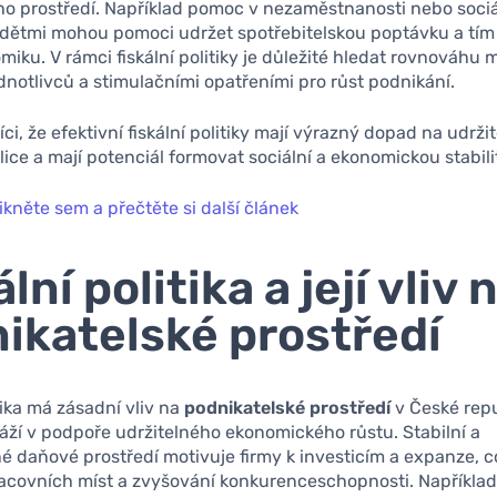
o prostředí. Například pomoc v nezaměstnanosti nebo sociá
 dětmi mohou pomoci udržet spotřebitelskou poptávku a tím
miku. V rámci fiskální politiky je důležité hledat rovnováhu 
notlivců a stimulačními opatřeními pro růst podnikání.
íci, že efektivní fiskální politiky mají výrazný dopad na udrži
ice a mají potenciál formovat sociální a ekonomickou stabili
ikněte sem a přečtěte si další článek
lní politika a její vliv 
ikatelské prostředí
itika má zásadní vliv na
podnikatelské prostředí
v České repu
áží v podpoře udržitelného ekonomického růstu. Stabilní a
é daňové prostředí motivuje firmy k investicím a expanze, c
racovních míst a zvyšování konkurenceschopnosti. Napříkla