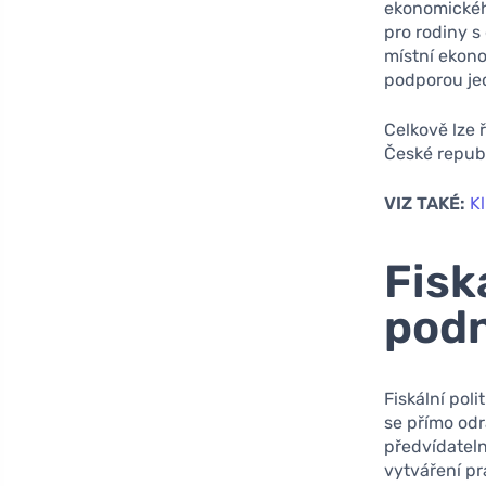
ekonomickéh
pro rodiny s
místní ekono
podporou jed
Celkově lze ř
České republ
VIZ TAKÉ:
Kl
Fiská
podn
Fiskální pol
se přímo odr
předvídateln
vytváření p