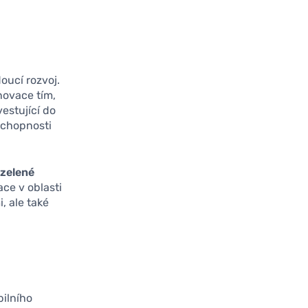
ucí rozvoj.
novace tím,
estující do
eschopnosti
t
zelené
ace v oblasti
, ale také
bilního