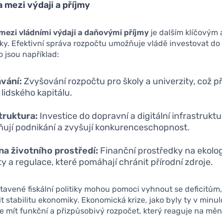
mezi výdaji a příjmy
ezi vládními výdaji a daňovými příjmy
je dalším klíčovým
itiky. Efektivní správa rozpočtu umožňuje vládě investovat d
o jsou například:
vání:
Zvyšování rozpočtu pro školy a univerzity, což př
 lidského kapitálu.
truktura:
Investice do dopravní a digitální infrastruktu
ují podnikání a zvyšují konkurenceschopnost.
a životního prostředí:
Finanční prostředky na ekolo
ty a regulace, které pomáhají chránit přírodní zdroje.
avené fiskální politiky mohou pomoci vyhnout se deficitům,
t stabilitu ekonomiky. Ekonomická krize, jako byly ty v minulo
 je mít funkční a přizpůsobivý rozpočet, který reaguje na měn