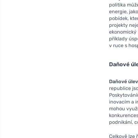
politika můž
energie, jak
pobídek, kte
projekty neje
ekonomický 
příklady úsp
v ruce s ho
Daňové úle
Daňové úle
republice js
Poskytování
inovacím a i
mohou využít
konkurences
podnikání, c
Celkově lze ř