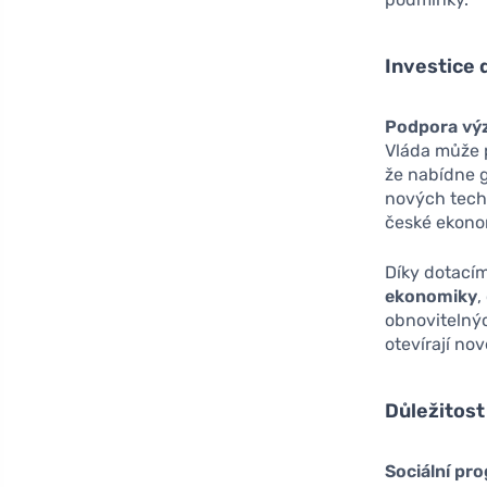
Investice 
Podpora vý
Vláda může p
že nabídne g
nových techn
české ekonom
Díky dotací
ekonomiky
,
obnovitelnýc
otevírají nov
Důležitost
Sociální pr