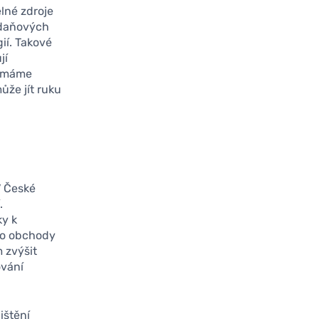
elné zdroje
u daňových
gií. Takové
jí
e máme
ůže jít ruku
V České
.
ky k
ebo obchody
 zvýšit
ování
ištění