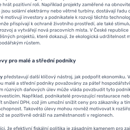
e hrát pozitivní roli. Například projekty zaměřené na obnovit
o jsou solární elektrárny nebo větrné turbíny, dostávají řad
ré motivují investory a podnikatele k rozvoji těchto technolo
nže přispívají k ochraně životního prostředí, ale také stimulu
rozvoj a vytvářejí nová pracovních místa. V České republic
ěšných projektů, které dokazují, že ekologická udržitelnost m
spodářským růstem.
vy pro malé a střední podniky
vy
představují další klíčový nástroj, jak podpořit ekonomiku. 
ou malé a střední podniky považovány za páteř hospodářství
m různých daňových úlev může vláda povzbudit tyto podni
nvesticím. Například, podnikatelé provozující restaurace n
 snížení DPH, což jim umožní snížit ceny pro zákazníky a tím
chopnost. Takovéto úlevy mohou rovněž motivovat k rozšiř
ož se pozitivně odráží na zaměstnanosti v regionech.
íci, že efektivní fiskální politika je zásadním kamenem pro zaj