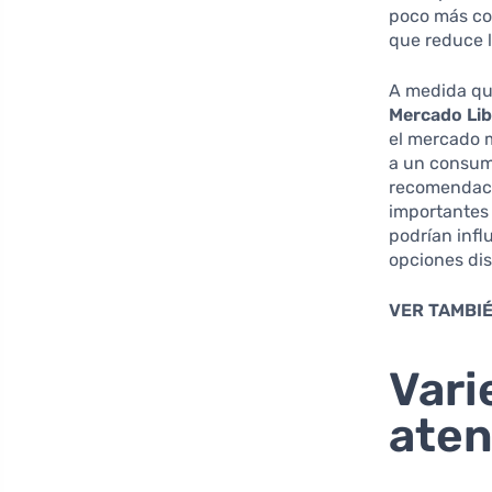
poco más co
que reduce l
A medida qu
Mercado Lib
el mercado 
a un consum
recomendaci
importantes 
podrían infl
opciones di
VER TAMBIÉ
Vari
aten