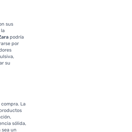
on sus
 la
Zara
podría
rarse por
idores
ulsiva,
ar su
e compra. La
 productos
ción,
ncia sólida,
 sea un