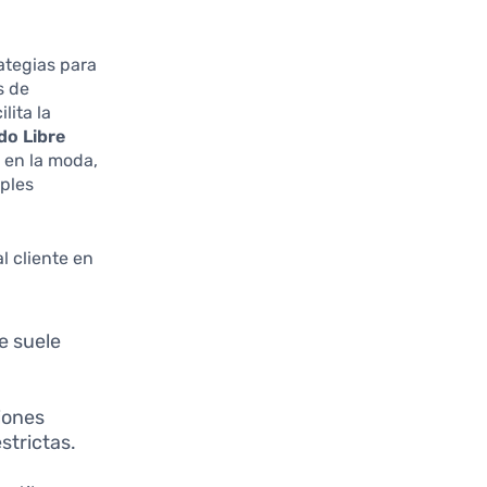
ategias para
s de
lita la
do Libre
s en la moda,
iples
l cliente en
e suele
iones
strictas.