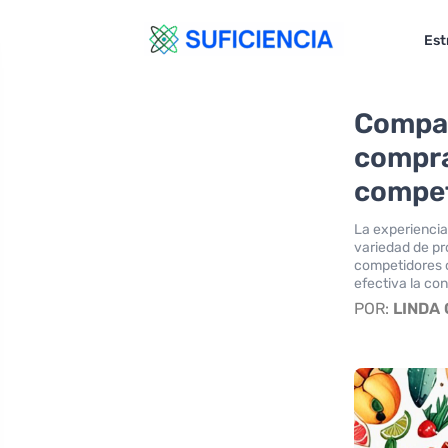
Est
Compar
compra
compet
La experiencia
variedad de pr
competidores c
efectiva la co
POR:
LINDA