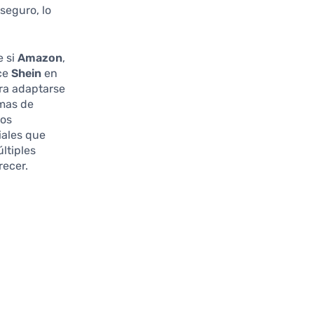
seguro, lo
e si
Amazon
,
ece
Shein
en
ra adaptarse
emas de
tos
iales que
últiples
recer.