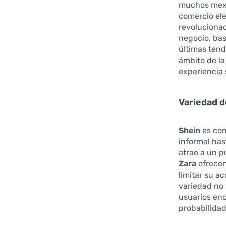
muchos mexi
comercio el
revoluciona
negocio, bas
últimas tend
ámbito de la
experiencia 
Variedad 
Shein
es con
informal has
atrae a un p
Zara
ofrecen
limitar su a
variedad no 
usuarios enc
probabilida