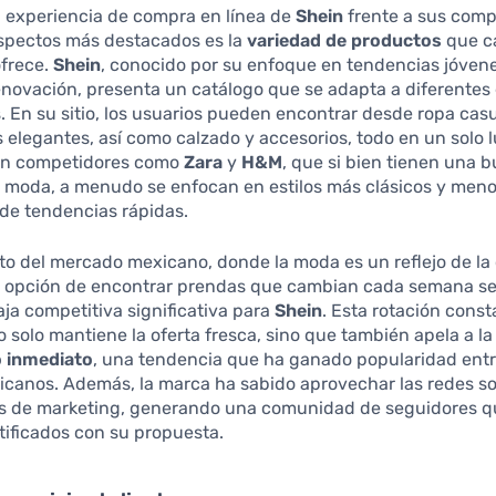
la experiencia de compra en línea de
Shein
frente a sus comp
aspectos más destacados es la
variedad de productos
que c
ofrece.
Shein
, conocido por su enfoque en tendencias jóven
novación, presenta un catálogo que se adapta a diferentes e
. En su sitio, los usuarios pueden encontrar desde ropa cas
elegantes, así como calzado y accesorios, todo en un solo l
on competidores como
Zara
y
H&M
, que si bien tienen una 
e moda, a menudo se enfocan en estilos más clásicos y meno
de tendencias rápidas.
to del mercado mexicano, donde la moda es un reflejo de la
la opción de encontrar prendas que cambian cada semana se
ja competitiva significativa para
Shein
. Esta rotación cons
 solo mantiene la oferta fresca, sino que también apela a l
 inmediato
, una tendencia que ha ganado popularidad entr
icanos. Además, la marca ha sabido aprovechar las redes s
s de marketing, generando una comunidad de seguidores q
tificados con su propuesta.