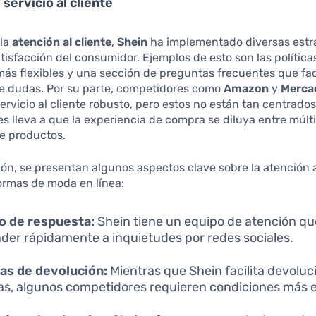
 servicio al cliente
 la
atención al cliente
,
Shein
ha implementado diversas estr
atisfacción del consumidor. Ejemplos de esto son las política
ás flexibles y una sección de preguntas frecuentes que faci
de dudas. Por su parte, competidores como
Amazon
y
Merca
ervicio al cliente robusto, pero estos no están tan centrado
es lleva a que la experiencia de compra se diluya entre múlt
e productos.
ón, se presentan algunos aspectos clave sobre la atención a
ormas de moda en línea:
o de respuesta:
Shein tiene un equipo de atención qu
der rápidamente a inquietudes por redes sociales.
cas de devolución:
Mientras que Shein facilita devoluc
las, algunos competidores requieren condiciones más e