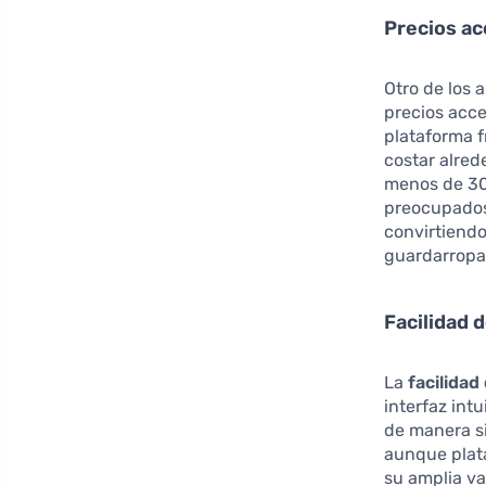
Precios ac
Otro de los 
precios acce
plataforma f
costar alre
menos de 300
preocupados
convirtiend
guardarropa
Facilidad 
La
facilidad
interfaz intu
de manera si
aunque pla
su amplia v