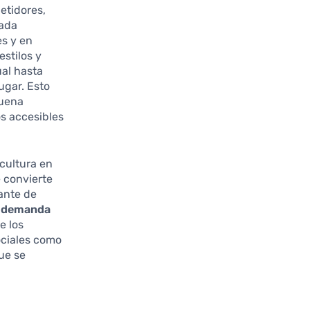
etidores,
ada
es y en
stilos y
ual hasta
ugar. Esto
buena
s accesibles
 cultura en
 convierte
tante de
a
demanda
e los
ociales como
ue se