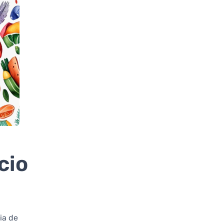
cio
ia de