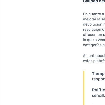
Calidad del
En cuanto a
mejorar la s
devolución m
resolución 
ofrecen un s
lo que a vec
categorías d
A continuaci
estas plataf
Tiemp
respon
Políti
sencil