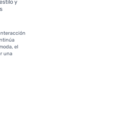
stilo y
s
interacción
ntinúa
moda, el
er una