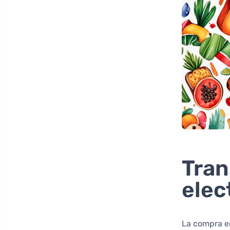
Tran
elec
La compra en