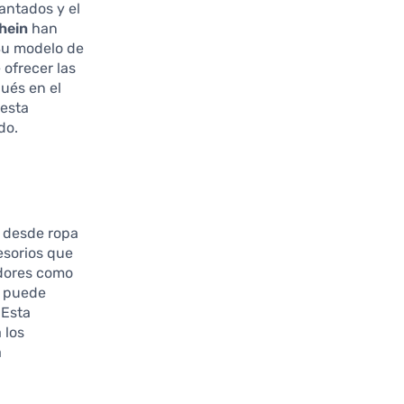
antados y el
hein
han
Su modelo de
 ofrecer las
ués en el
 esta
do.
 desde ropa
esorios que
idores como
e puede
 Esta
 los
a